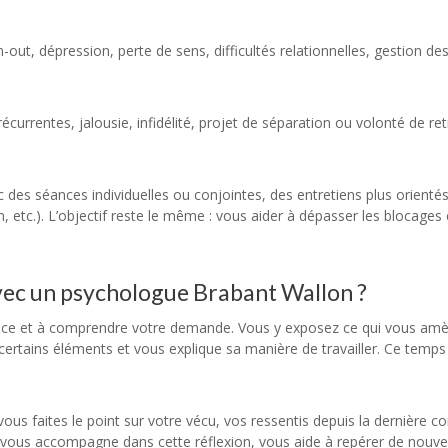
n-out, dépression, perte de sens, difficultés relationnelles, gestion d
currentes, jalousie, infidélité, projet de séparation ou volonté de 
 des séances individuelles ou conjointes, des entretiens plus orientés 
n, etc.). L’objectif reste le même : vous aider à dépasser les blocages
ec un psychologue Brabant Wallon ?
nce et à comprendre votre demande. Vous y exposez ce qui vous amène,
 certains éléments et vous explique sa manière de travailler. Ce temp
 vous faites le point sur votre vécu, vos ressentis depuis la dernière 
 vous accompagne dans cette réflexion, vous aide à repérer de nouve