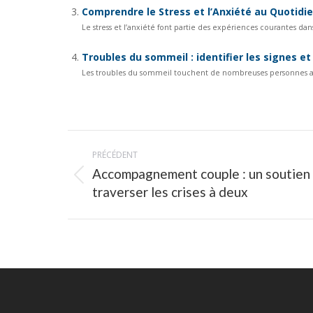
Comprendre le Stress et l’Anxiété au Quotidi
Le stress et l’anxiété font partie des expériences courantes dan
Troubles du sommeil : identifier les signes et
Les troubles du sommeil touchent de nombreuses personnes au qu
Navigation
PRÉCÉDENT
article
Accompagnement couple : un soutien 
Article
traverser les crises à deux
précédent
: