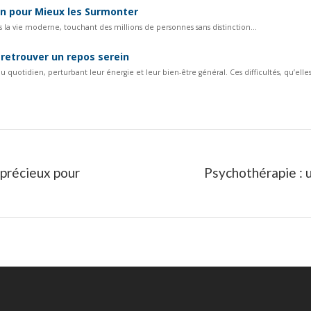
en pour Mieux les Surmonter
s la vie moderne, touchant des millions de personnes sans distinction...
 retrouver un repos serein
otidien, perturbant leur énergie et leur bien-être général. Ces difficultés, qu’elles.
précieux pour
Psychothérapie : 
Article
suivant
: