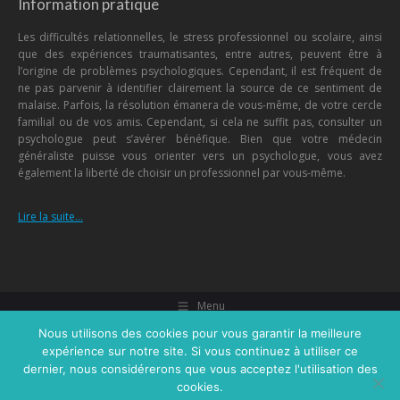
Information pratique
Les difficultés relationnelles, le stress professionnel ou scolaire, ainsi
que des expériences traumatisantes, entre autres, peuvent être à
l’origine de problèmes psychologiques. Cependant, il est fréquent de
ne pas parvenir à identifier clairement la source de ce sentiment de
malaise. Parfois, la résolution émanera de vous-même, de votre cercle
familial ou de vos amis. Cependant, si cela ne suffit pas, consulter un
psychologue peut s’avérer bénéfique. Bien que votre médecin
généraliste puisse vous orienter vers un psychologue, vous avez
également la liberté de choisir un professionnel par vous-même.
Lire la suite…
Menu
Nous utilisons des cookies pour vous garantir la meilleure
Copyright © 2026
Centre Psychologique Brabant Wallon
, tous droits
expérience sur notre site. Si vous continuez à utiliser ce
réservés.
dernier, nous considérerons que vous acceptez l'utilisation des
Powered by
Privium Consulting - Services pour psychologues,
cookies.
psycho(thérapeutes) et hypnothérapeutes.