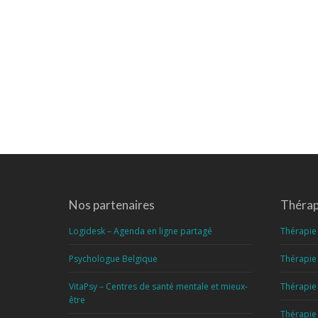
Nos partenaires
Thérapi
Logidesk – Agenda en ligne partagé
Thérapie 
Psychologue Belgique
Thérapie 
VitaPsy – Centres de santé mentale et mieux-
Thérapie 
être
Thérapie