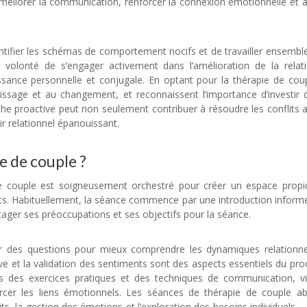
améliorer la communication, renforcer la connexion émotionnelle et 
ntifier les schémas de comportement nocifs et de travailler ensemble
a volonté de s’engager activement dans l’amélioration de la relat
ssance personnelle et conjugale. En optant pour la thérapie de coup
issage et au changement, et reconnaissent l’importance d’investir 
rche proactive peut non seulement contribuer à résoudre les conflits a
ir relationnel épanouissant.
thérapie couple psychologue
 de couple ?
e couple est soigneusement orchestré pour créer un espace propi
its. Habituellement, la séance commence par une introduction informe
ager ses préoccupations et ses objectifs pour la séance.
r des questions pour mieux comprendre les dynamiques relationne
ive et la validation des sentiments sont des aspects essentiels du pro
rs des exercices pratiques et des techniques de communication, v
rcer les liens émotionnels. Les séances de thérapie de couple a
ts, la gestion des émotions et l’exploration des besoins individuels.
t