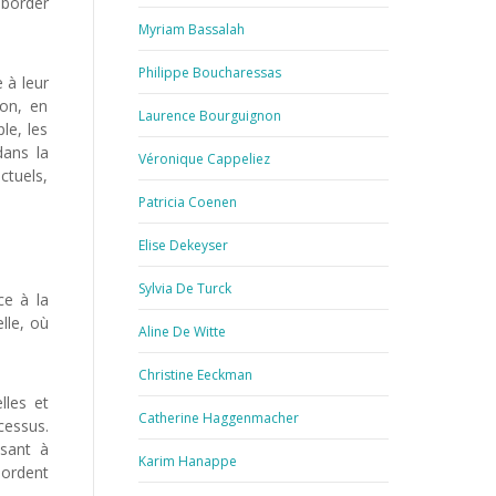
aborder
Myriam Bassalah
Philippe Boucharessas
 à leur
ion, en
Laurence Bourguignon
le, les
dans la
Véronique Cappeliez
ctuels,
Patricia Coenen
Elise Dekeyser
Sylvia De Turck
ce à la
lle, où
Aline De Witte
Christine Eeckman
lles et
Catherine Haggenmacher
cessus.
isant à
Karim Hanappe
bordent
hérapie