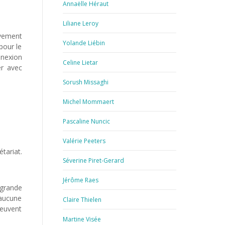
Annaëlle Héraut
Liliane Leroy
ivement
Yolande Liébin
 pour le
nexion
Celine Lietar
er avec
Sorush Missaghi
Michel Mommaert
Pascaline Nuncic
Valérie Peeters
tariat.
Séverine Piret-Gerard
Jérôme Raes
 grande
 aucune
Claire Thielen
peuvent
Martine Visée