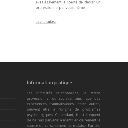
avez également la liberté de choisir un
professionnel par vous-même.
Lire la suite…
e
Information pratique
Les difficultés relationnelles, le stress
professionnel ou scolaire, ainsi que des
expériences traumatisantes, entre autres,
peuvent être à l’origine de problèmes
psychologiques. Cependant, il est fréquent
de ne pas parvenir à identifier clairement la
source de ce sentiment de malaise. Parfois,