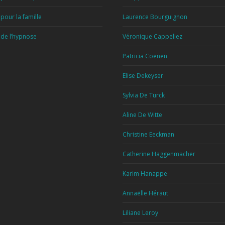
pour la famille
Laurence Bourguignon
 de l’hypnose
Véronique Cappeliez
Patricia Coenen
Elise Dekeyser
Sylvia De Turck
Aline De Witte
Christine Eeckman
Catherine Haggenmacher
Karim Hanappe
Annaëlle Héraut
Liliane Leroy