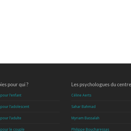
es pour qui ?
Les psychologues du centr
pour l’enfant
Céline Aerts
pour l’adolescent
Sahar Bahmad
pour l’adulte
Myriam Bassalah
 pour le couple
Philippe Boucharessas