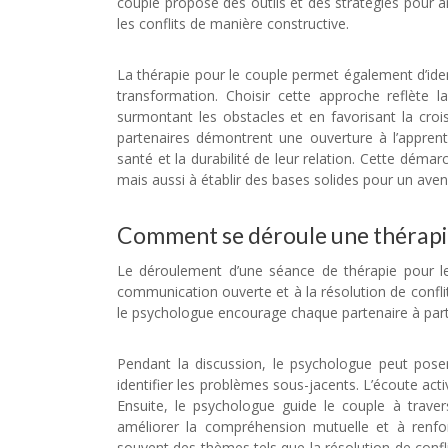
couple propose des outils et des stratégies pour 
les conflits de manière constructive.
La thérapie pour le couple permet également d’ide
transformation. Choisir cette approche reflète l
surmontant les obstacles et en favorisant la croi
partenaires démontrent une ouverture à l’apprent
santé et la durabilité de leur relation. Cette déma
mais aussi à établir des bases solides pour un aven
Comment se déroule une thérapie
Le déroulement d’une séance de thérapie pour l
communication ouverte et à la résolution de confl
le psychologue encourage chaque partenaire à part
Pendant la discussion, le psychologue peut pose
identifier les problèmes sous-jacents. L’écoute act
Ensuite, le psychologue guide le couple à trave
améliorer la compréhension mutuelle et à renfo
souvent des thèmes tels que la résolution de confli