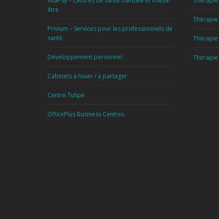
VitaPsy – Centres de santé mentale et mieux-
Thérapie 
être
Thérapie
Privium – Services pour les professionnels de
santé
Thérapie 
Développement personnel
Thérapie
Cabinets à louer / à partager
Centre Tulipe
OfficePlus Business Centres