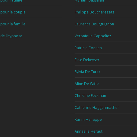
pour l’adulte
Myriam Bassalah
 pour le couple
Philippe Boucharessas
pour la famille
Laurence Bourguignon
 de l’hypnose
Véronique Cappeliez
Patricia Coenen
Elise Dekeyser
Sylvia De Turck
Aline De Witte
Christine Eeckman
Catherine Haggenmacher
Karim Hanappe
Annaëlle Héraut