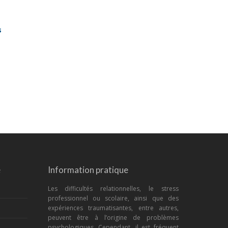
s
e
Information pratique
Les difficultés relationnelles, le stress
professionnel ou scolaire, ainsi que des
expériences traumatisantes, entre autres,
peuvent être à l’origine de problèmes
psychologiques. Cependant, il est fréquent