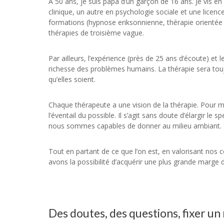
A 50 ans, je suis papa d’un garçon de 16 ans. Je vis e
clinique, un autre en psychologie sociale et une licence
formations (hypnose eriksonnienne, thérapie orientée s
thérapies de troisième vague.
psy
Par ailleurs, l’expérience (près de 25 ans d’écoute) et
richesse des problèmes humains. La thérapie sera toujo
qu’elles soient.
Psychologue
Chaque thérapeute a une vision de la thérapie. Pour m
l’éventail du possible. Il s’agit sans doute d’élargir l
nous sommes capables de donner au milieu ambiant.
Tout en partant de ce que l’on est, en valorisant nos 
avons la possibilité d’acquérir une plus grande marge 
Des doutes, des questions, fixer un