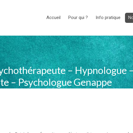
Accueil
Pour qui ?
Info pratique
No
ychothérapeute – Hypnologue 
te – Psychologue Genappe
, psy Genappe
ue Waterloo, psy Genappe