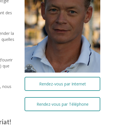
logie
ant des
ender la
 quelles
’ouvrir
s) que
Rendez-vous par Internet
é, nous
 , psy
Rendez-vous par Téléphone
riat!