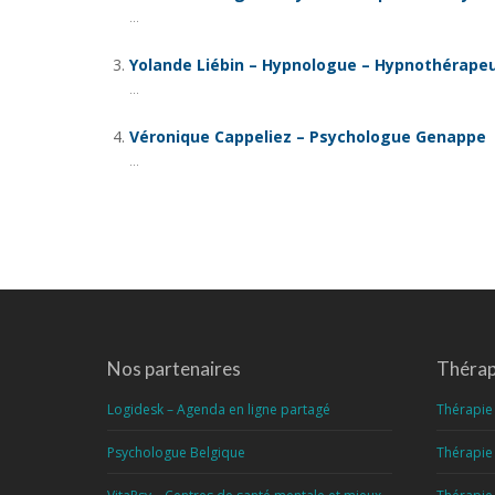
...
Yolande Liébin – Hypnologue – Hypnothérape
...
Véronique Cappeliez – Psychologue Genappe
...
Nos partenaires
Thérapi
Logidesk – Agenda en ligne partagé
Thérapie 
Psychologue Belgique
Thérapie 