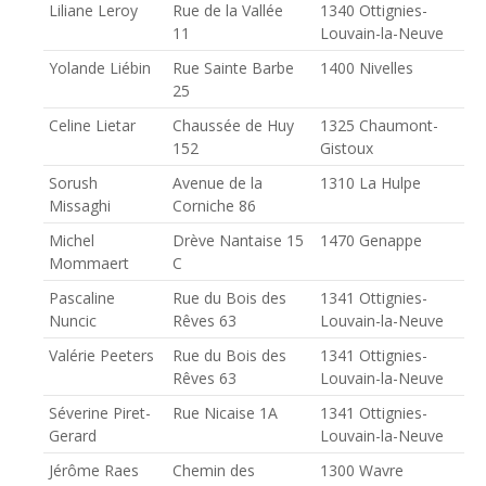
Liliane Leroy
Rue de la Vallée
1340 Ottignies-
11
Louvain-la-Neuve
Yolande Liébin
Rue Sainte Barbe
1400 Nivelles
25
Celine Lietar
Chaussée de Huy
1325 Chaumont-
152
Gistoux
Sorush
Avenue de la
1310 La Hulpe
Missaghi
Corniche 86
Michel
Drève Nantaise 15
1470 Genappe
Mommaert
C
Pascaline
Rue du Bois des
1341 Ottignies-
Nuncic
Rêves 63
Louvain-la-Neuve
Valérie Peeters
Rue du Bois des
1341 Ottignies-
Rêves 63
Louvain-la-Neuve
Séverine Piret-
Rue Nicaise 1A
1341 Ottignies-
Gerard
Louvain-la-Neuve
Jérôme Raes
Chemin des
1300 Wavre