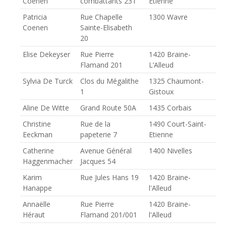
Coenen
combattants 231
Étienne
Patricia
Rue Chapelle
1300 Wavre
Coenen
Sainte-Elisabeth
20
Elise Dekeyser
Rue Pierre
1420 Braine-
Flamand 201
L’Alleud
Sylvia De Turck
Clos du Mégalithe
1325 Chaumont-
1
Gistoux
Aline De Witte
Grand Route 50A
1435 Corbais
Christine
Rue de la
1490 Court-Saint-
Eeckman
papeterie 7
Etienne
Catherine
Avenue Général
1400 Nivelles
Haggenmacher
Jacques 54
Karim
Rue Jules Hans 19
1420 Braine-
Hanappe
l'Alleud
Annaëlle
Rue Pierre
1420 Braine-
Héraut
Flamand 201/001
l'Alleud