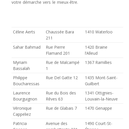
votre démarche vers le mieux-être.
adresses psychologues
brabant wallon
Céline Aerts
Chaussée Bara
1410 Waterloo
211
Sahar Bahmad
Rue Pierre
1420 Braine
Flamand 201
l’Alleud
Myriam
Rue de Malcampé
1367 Ramillies
Bassalah
1
Philippe
Rue Del Gatte 12
1435 Mont-Saint-
Boucharessas
Guilbert
Laurence
Rue du Bois des
1341 Ottignies-
Bourguignon
Rêves 63
Louvain-la-Neuve
Véronique
Rue de Glabais 7
1470 Genappe
Cappeliez
Patricia
Avenue des
1490 Court-St-