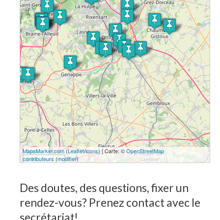
MapsMarker.com
5 km
(
Leaflet
/
icons
) | Carte: ©
OpenStreetMap
contributeurs
(
modifier
)
5 mi
Des doutes, des questions, fixer un
rendez-vous? Prenez contact avec le
secrétariat!