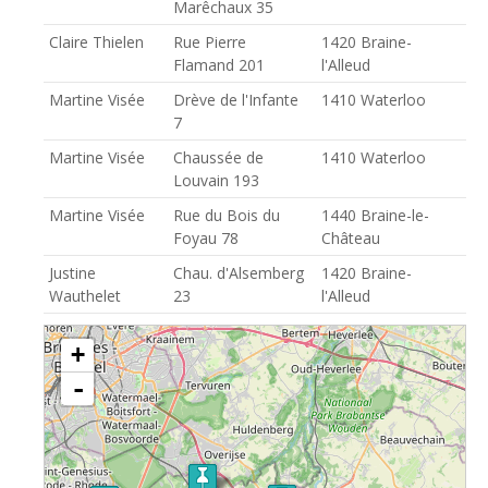
Marêchaux 35
Claire Thielen
Rue Pierre
1420 Braine-
Flamand 201
l'Alleud
Martine Visée
Drève de l'Infante
1410 Waterloo
7
Martine Visée
Chaussée de
1410 Waterloo
Louvain 193
Martine Visée
Rue du Bois du
1440 Braine-le-
Foyau 78
Château
Justine
Chau. d'Alsemberg
1420 Braine-
Wauthelet
23
l'Alleud
chargement de la carte - veuillez patienter...
+
-