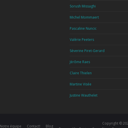
Sorush Missaghi
Michel Mommaert
Pascaline Nuncic
Valérie Peeters
Séverine Piret-Gerard
Jérôme Raes
Claire Thielen
Martine Visée
Justine Wauthelet
Copyright © 2
Notre équipe
Contact!
Blog