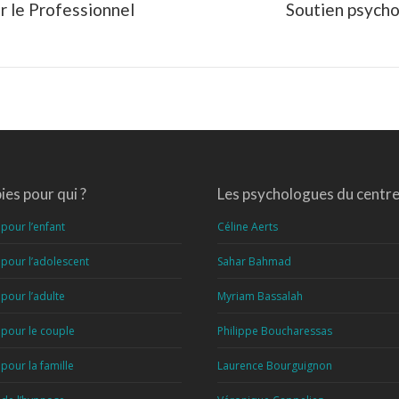
r le Professionnel
Soutien psychol
Article
suivant
:
es pour qui ?
Les psychologues du centr
pour l’enfant
Céline Aerts
pour l’adolescent
Sahar Bahmad
pour l’adulte
Myriam Bassalah
 pour le couple
Philippe Boucharessas
pour la famille
Laurence Bourguignon