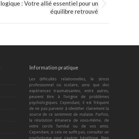
ogique : Votre allié essentiel pour un
équilibre retrouvé
e
Information pratique
Les difficultés relationnelles, le stress
professionnel ou scolaire, ainsi que des
expériences traumatisantes, entre autres,
peuvent être à l’origine de problèmes
psychologiques. Cependant, il est fréquent
de ne pas parvenir à identifier clairement la
source de ce sentiment de malaise. Parfois,
la résolution émanera de vous-même, de
votre cercle familial ou de vos amis.
Cependant, si cela ne suffit pas, consulter un
psychologue peut s’avérer bénéfique. Bien