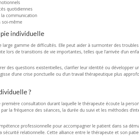
émotionnels
ltés quotidiennes
de la communication
ers soi-même
pie individuelle
une large gamme de difficultés. Elle peut aider à surmonter des trouble
te lors de transitions de vie importantes, telles que l’arrivée d’un e
 des questions existentielles, clarifier leur identité ou développer u
’agisse d’une crise ponctuelle ou d’un travail thérapeutique plus approf
ividuelle ?
e première consultation durant laquelle le thérapeute écoute la per
par la fréquence des séances, la durée du suivi et les méthodes d’inte
 compétence professionnelle pour accompagner le patient dans sa déma
a sécurité relationnelle. Cette alliance entre le thérapeute et son pat