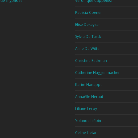
 de l’hypnose
Véronique Cappeliez
Patricia Coenen
Elise Dekeyser
Sylvia De Turck
Aline De Witte
Christine Eeckman
Catherine Haggenmacher
Karim Hanappe
Annaëlle Héraut
Liliane Leroy
Yolande Liébin
Celine Lietar